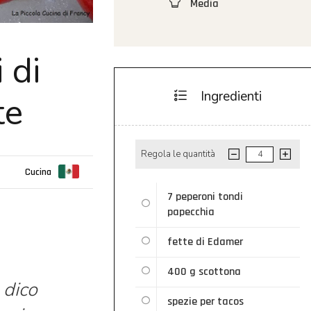
Media
 di
Ingredienti
te
Regola le quantità
Cucina
7
peperoni tondi
papecchia
fette di Edamer
400 g
scottona
 dico
spezie per tacos