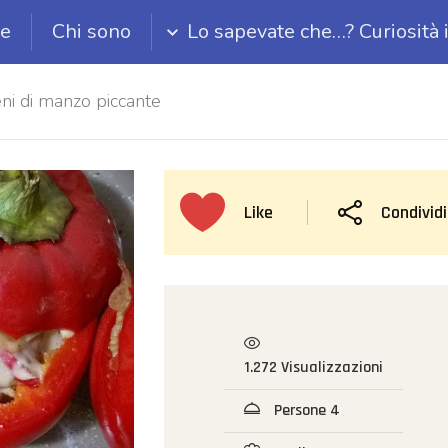
ie
Chi sono
Lo sapevate che…? Curiosità 
eni di manzo piccante
Like
Condividi
1.272 Visualizzazioni
Persone 4