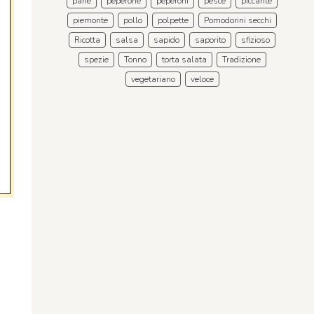
pane
peperone
peperoni
pesce
piccante
piemonte
pollo
polpette
Pomodorini secchi
Ricotta
salsa
sapido
saporito
sfizioso
spezie
Tonno
torta salata
Tradizione
vegetariano
veloce