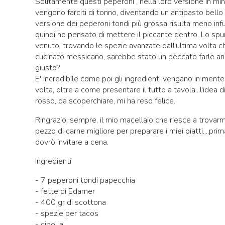
Solitamente questi peperoni , nella loro versione in min
vengono farciti di tonno, diventando un antipasto bello 
versione dei peperoni tondi più grossa risulta meno inf
quindi ho pensato di mettere il piccante dentro. Lo spu
venuto, trovando le spezie avanzate dall'ultima volta 
cucinato messicano, sarebbe stato un peccato farle an
giusto?
E' incredibile come poi gli ingredienti vengano in mente
volta, oltre a come presentare il tutto a tavola...l'idea 
rosso, da scoperchiare, mi ha reso felice.
Ringrazio, sempre, il mio macellaio che riesce a trovarm
pezzo di carne migliore per preparare i miei piatti....prim
dovrò invitare a cena.
Ingredienti
- 7 peperoni tondi papecchia
- fette di Edamer
- 400 gr di scottona
- spezie per tacos
- cipolla