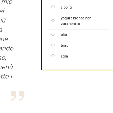
, mio
cipolla
ei
iù
yogurt bianco non
zuccherato
à
olio
ene
birra
uando
so,
sale
 menù
to i
.