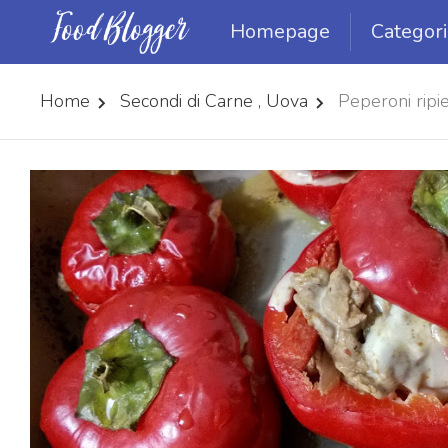
Homepage
Categor
Home
Secondi di Carne , Uova
Peperoni ripi