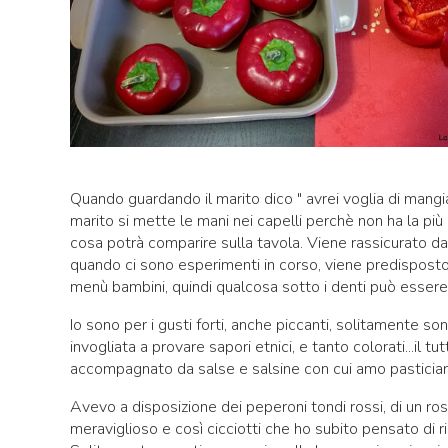
Quando guardando il marito dico " avrei voglia di mangia
marito si mette le mani nei capelli perchè non ha la più 
cosa potrà comparire sulla tavola. Viene rassicurato dal
quando ci sono esperimenti in corso, viene predisposto
menù bambini, quindi qualcosa sotto i denti può esser
Io sono per i gusti forti, anche piccanti, solitamente s
invogliata a provare sapori etnici, e tanto colorati...il tut
accompagnato da salse e salsine con cui amo pasticiare
Avevo a disposizione dei peperoni tondi rossi, di un ro
meraviglioso e così cicciotti che ho subito pensato di ri