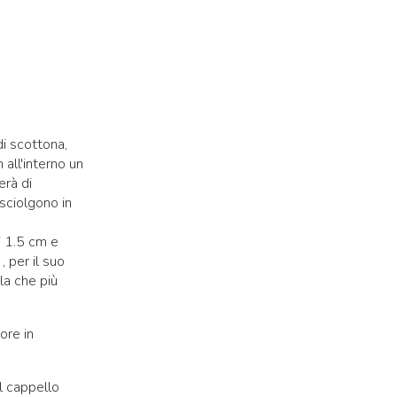
di scottona,
all'interno un
erà di
sciolgono in
i 1.5 cm e
, per il suo
la che più
ore in
l cappello