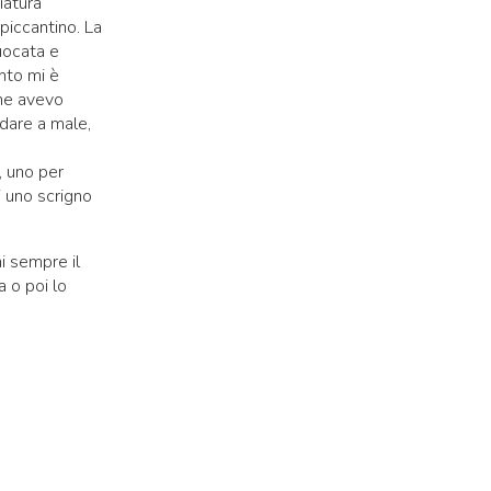
iatura
piccantino. La
uocata e
nto mi è
che avevo
dare a male,
, uno per
di uno scrigno
i sempre il
a o poi lo