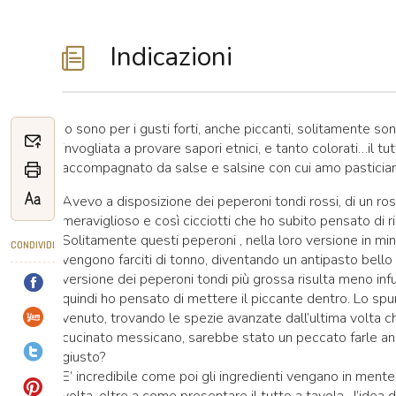
Indicazioni
Io sono per i gusti forti, anche piccanti, solitamente s
invogliata a provare sapori etnici, e tanto colorati…il tu
accompagnato da salse e salsine con cui amo pasticiare
Avevo a disposizione dei peperoni tondi rossi, di un ro
meraviglioso e così cicciotti che ho subito pensato di ri
Solitamente questi peperoni , nella loro versione in min
CONDIVIDI
vengono farciti di tonno, diventando un antipasto bello 
versione dei peperoni tondi più grossa risulta meno inf
quindi ho pensato di mettere il piccante dentro. Lo spu
venuto, trovando le spezie avanzate dall’ultima volta 
cucinato messicano, sarebbe stato un peccato farle an
giusto?
E’ incredibile come poi gli ingredienti vengano in mente
volta, oltre a come presentare il tutto a tavola…l’idea d