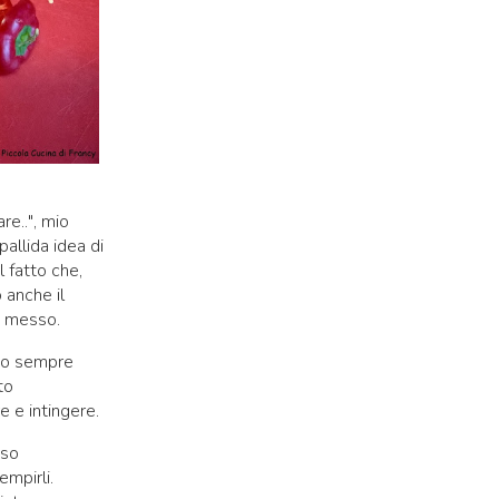
re..", mio
pallida idea di
 fatto che,
 anche il
e messo.
ono sempre
to
 e intingere.
sso
empirli.