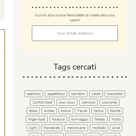
Iscriviti alla nostra Newsletter di ricette,nessuna
spam!
Tags cercati
aperitivo
appetitoso
bambini
caldo
cioccolato
Confort food
cous cous
cremoso
croccante
dolce
estate
estivo
Facile
farina
filante
finger food
focaccia
formaggio
freddo
frutta
light
Mantecato
melanzane
morbido
olive