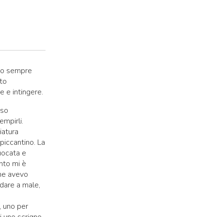
ono sempre
tto
 e intingere.
sso
empirli.
iatura
piccantino. La
uocata e
nto mi è
che avevo
dare a male,
, uno per
i uno scrigno